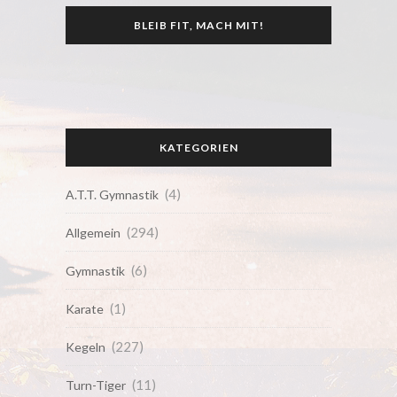
BLEIB FIT, MACH MIT!
KATEGORIEN
(4)
A.T.T. Gymnastik
(294)
Allgemein
(6)
Gymnastik
(1)
Karate
(227)
Kegeln
(11)
Turn-Tiger