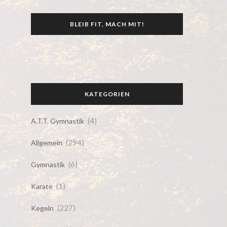
BLEIB FIT, MACH MIT!
KATEGORIEN
(4)
A.T.T. Gymnastik
(294)
Allgemein
(6)
Gymnastik
(1)
Karate
(227)
Kegeln