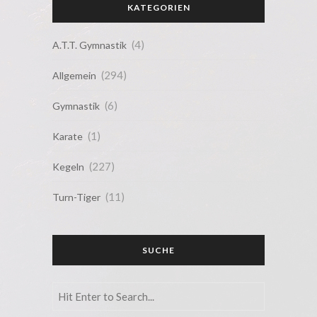
KATEGORIEN
(4)
A.T.T. Gymnastik
(294)
Allgemein
(6)
Gymnastik
(1)
Karate
(227)
Kegeln
(11)
Turn-Tiger
SUCHE