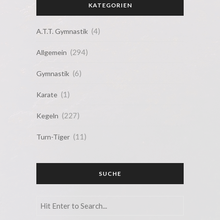
KATEGORIEN
(4)
A.T.T. Gymnastik
(294)
Allgemein
(6)
Gymnastik
(1)
Karate
(227)
Kegeln
(11)
Turn-Tiger
SUCHE