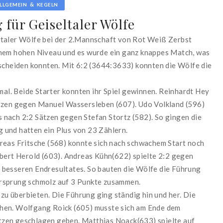
&
LLGEMEIN
KEGELN
 für Geiseltaler Wölfe
ltaler Wölfe bei der 2.Mannschaft von Rot Weiß Zerbst
inem hohen Niveau und es wurde ein ganz knappes Match, was
tscheiden konnten. Mit 6:2 (3644:3633) konnten die Wölfe die
imal. Beide Starter konnten ihr Spiel gewinnen. Reinhardt Hey
ätzen gegen Manuel Wassersleben (607). Udo Volkland (596)
nach 2:2 Sätzen gegen Stefan Stortz (582). So gingen die
 und hatten ein Plus von 23 Zählern.
reas Fritsche (568) konnte sich nach schwachem Start noch
obert Herold (603). Andreas Kühn(622) spielte 2:2 gegen
 besseren Endresultates. So bauten die Wölfe die Führung
orsprung schmolz auf 3 Punkte zusammen.
u überbieten. Die Führung ging ständig hin und her. Die
hen. Wolfgang Roick (605) musste sich am Ende dem
zen geschlagen geben. Matthias Noack(633) spielte auf