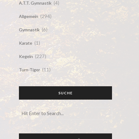
(4)
A.T.T. Gymnastik
(294)
Allgemein
(6)
Gymnastik
(1)
Karate
(227)
Kegeln
(11)
Turn-Tiger
SUCHE