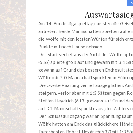
A
Auswärtssieg
Am 14. Bundesligaspieltag mussten die Geise
antreten. Beide Mannschaften spielten auf e
die Wölfe mit den letzten Würfen für sich en
Punkte mit nach Hause nehmen.
Der Start verlief aus der Sicht der Wölfe opt
(616) spielte groß auf und gewann mit 3:1 S
gewann auf Grund des besseren Endresultates 
Wölfe mit 2:0 Mannschaftspunkten in Führung
Die zweite Paarung verlief ausgeglichen. And
steigern, verlor aber mit 1:3 Sätzen gegen R
Steffen Heydrich (613) gewann auf Grund des
auf 3:1 Mannschaftspunkte aus, der Zählerv
Der Schlussdurchgang war an Spannung kaum z
Wölfe hatten am Ende das glücklichere Händc
Tagesbesten Robert Heydrich(637)mit 1:3 Sät