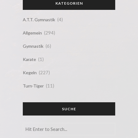
KATEGORIEN
(4)
A.T.T. Gymnastik
(294)
Allgemein
(6)
Gymnastik
(1)
Karate
(227)
Kegeln
(11)
Turn-Tiger
SUCHE