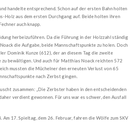
und handelte entsprechend. Schon auf der ersten Bahn holten
s-Holz aus dem ersten Durchgang auf. Beide holten ihren
Fechner auch knapp.
dung herbeizuführen. Da die Führung in der Holzzahl ständig
 Noack die Aufgabe, beide Mannschaftspunkte zu holen. Doch
ler Dominik Kunze (612), der an diesem Tag die zweite
 zu bewältigen. Und auch für Matthias Noack reichten 572
leich mussten die Müchelner den erneuten Verlust von 65
nnschaftspunkte nach Zerbst gingen.
uscht zusammen: „Die Zerbster haben in den entscheidenden
aher verdient gewonnen. Für uns war es schwer, den Ausfall
ei. Am 17. Spieltag, dem 26. Februar, fahren die Wölfe zum SKV