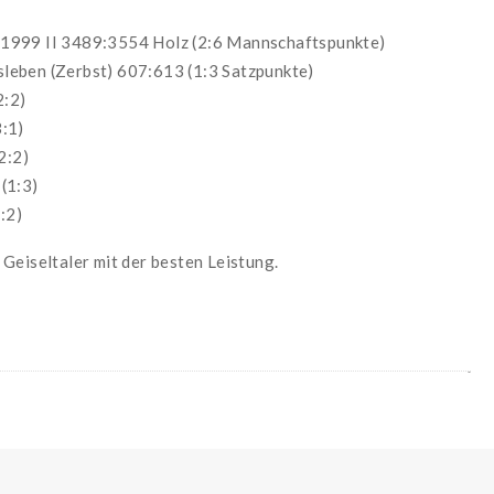
 1999 II 3489:3554 Holz (2:6 Mannschaftspunkte)
leben (Zerbst) 607:613 (1:3 Satzpunkte)
:2)
:1)
2:2)
(1:3)
:2)
Geiseltaler mit der besten Leistung.