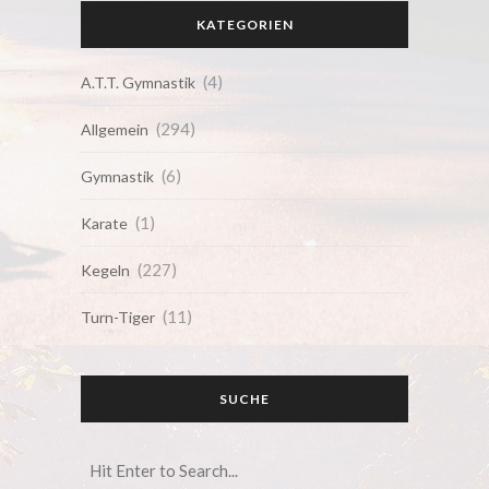
KATEGORIEN
(4)
A.T.T. Gymnastik
(294)
Allgemein
(6)
Gymnastik
(1)
Karate
(227)
Kegeln
(11)
Turn-Tiger
SUCHE