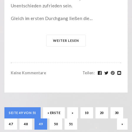
Unentschieden zufrieden sein.
Gleich im ersten Durchgang ließen die...
WEITER LESEN
Keine Kommentare
Teilen
:
SEITE 49 VON 51
« ERSTE
«
10
20
30
47
48
49
50
51
»