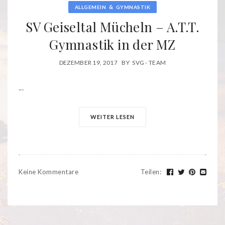
&
ALLGEMEIN
GYMNASTIK
SV Geiseltal Mücheln – A.T.T.
Gymnastik in der MZ
DEZEMBER 19, 2017
BY
SVG - TEAM
...
WEITER LESEN
Keine Kommentare
Teilen
: