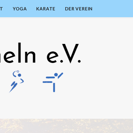
RT
YOGA
KARATE
DER VEREIN