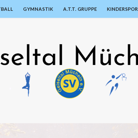
YBALL
GYMNASTIK
A.T.T. GRUPPE
KINDERSPO