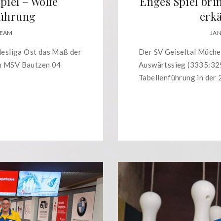
piel – Wölfe
Enges Spiel bri
führung
erkä
TEAM
JAN
ndesliga Ost das Maß der
Der SV Geiseltal Müchel
en MSV Bautzen 04
Auswärtssieg (3335:329
Tabellenführung in der 