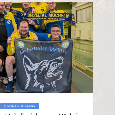
&
ALLGEMEIN
KEGELN