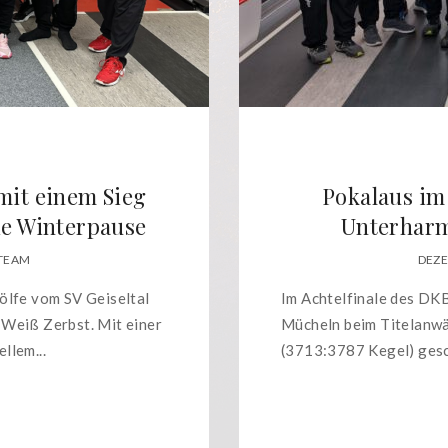
mit einem Sieg
Pokalaus im
ie Winterpause
Unterharm
 TEAM
DEZE
ölfe vom SV Geiseltal
Im Achtelfinale des DKB
Weiß Zerbst. Mit einer
Mücheln beim Titelanwä
llem...
(3713:3787 Kegel) gesch