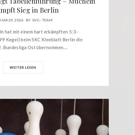
ngt Tabellenführung – Mücheln
mpft Sieg in Berlin
UAR 29, 2026
BY
SVG - TEAM
n hat mit einem hart erkämpften 5:3-
9 Kegel) beim SKC Kleeblatt Berlin die
2. Bundesliga Ost übernommen....
WEITER LESEN