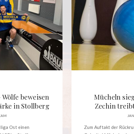
– Wölfe beweisen
Mücheln sie
rke in Stollberg
Zechin treibt
TEAM
JAN
liga Ost einen
Zum Auftakt der Rückrun