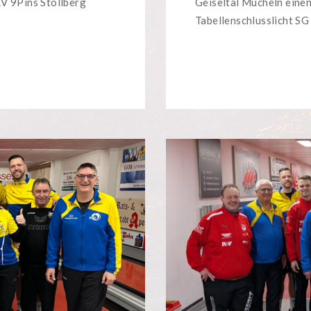
V 9Pins Stollberg
Geiseltal Mücheln eine
Tabellenschlusslicht SG